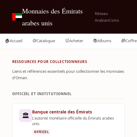
Monnaies des Émirats
Réseau
ArabianCoins
arabes unis
🏠
🪙
🛒
📚
🎁
Accueil
Catalogue
Acheter
Albums
Coffre
RESSOURCES POUR COLLECTIONNEURS
Liens et références essentiels pour collectionner les monnaies
d'Oman.
OFFICIEL ET INSTITUTIONNEL
Banque centrale des Émirats
🏛️
L'autorité monétaire officielle du Émirats arabes
unis.
OFFICIEL