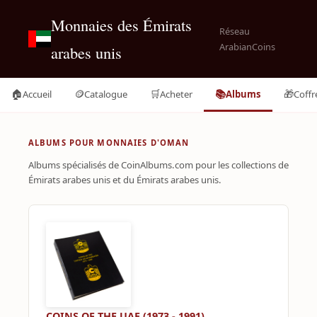
Monnaies des Émirats
Réseau
ArabianCoins
arabes unis
🏠
🪙
🛒
📚
🎁
Accueil
Catalogue
Acheter
Albums
Coffr
ALBUMS POUR MONNAIES D'OMAN
Albums spécialisés de CoinAlbums.com pour les collections de
Émirats arabes unis et du Émirats arabes unis.
COINS OF THE UAE (1973 - 1991)