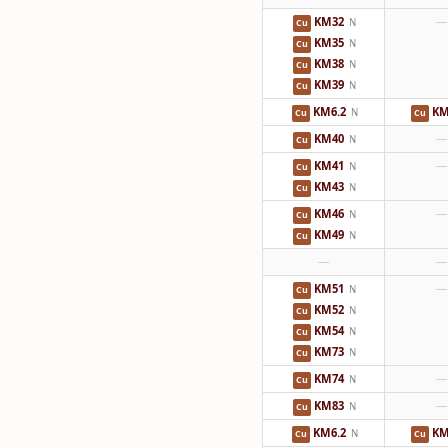
KM32
—
N
Cu
KM35
N
Cu
KM38
N
Cu
KM39
N
Cu
KM6.2
KM
N
Cu
Cu
KM40
—
N
Cu
KM41
—
N
Cu
KM43
N
Cu
KM46
—
N
Cu
KM49
N
Cu
—
—
KM51
—
N
Cu
KM52
N
Cu
KM54
N
Cu
KM73
N
Cu
KM74
—
N
Cu
KM83
—
N
Cu
KM6.2
KM
N
Cu
Cu