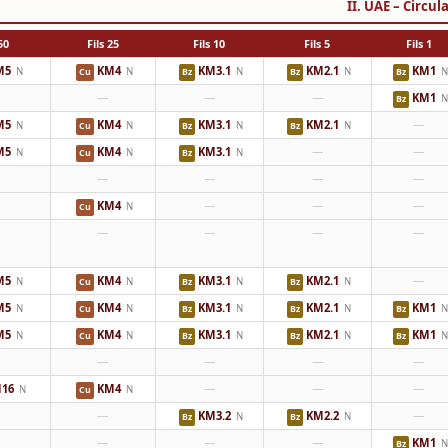
II. UAE – Circu
0 Fils
25 Fils
10 Fils
5 Fils
1 Fils
M5
KM4
KM3.1
KM2.1
KM1
N
N
N
N
N
Cu
Bz
Bz
Bz
—
—
—
KM1
N
Bz
M5
KM4
KM3.1
KM2.1
—
N
N
N
N
Cu
Bz
Bz
M5
KM4
KM3.1
—
—
N
N
N
Cu
Bz
—
—
—
—
KM4
—
—
—
N
Cu
—
—
—
—
M5
KM4
KM3.1
KM2.1
—
N
N
N
N
Cu
Bz
Bz
M5
KM4
KM3.1
KM2.1
KM1
N
N
N
N
N
Cu
Bz
Bz
Bz
M5
KM4
KM3.1
KM2.1
KM1
N
N
N
N
N
Cu
Bz
Bz
Bz
—
—
—
—
16
KM4
—
—
—
N
N
Cu
—
KM3.2
KM2.2
—
N
N
Bz
Bz
—
—
—
KM1
N
Bz