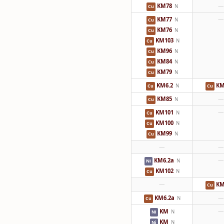
KM78
—
N
Cu
KM77
—
N
Cu
KM76
N
Cu
KM103
N
Cu
KM96
N
Cu
KM84
N
Cu
KM79
N
Cu
KM6.2
KM
N
Cu
Cu
KM85
—
N
Cu
KM101
—
N
Cu
KM100
N
Cu
KM99
N
Cu
—
—
KM6.2a
—
N
Ni
KM102
N
Cu
—
KM
Cu
KM6.2a
—
N
Cu
KM
—
N
Ni
KM
N
Ni