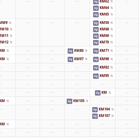
—
—
—
—
KM62
—
N
Ag
KM64
N
Ag
KM65
N
Ag
MM9
—
—
—
KM50
—
N
N
Ag
MM10
KM68
N
N
Ag
MM11
KM69
N
N
Ag
MM12
KM70
N
N
Ag
KM
—
—
KM80
KM71
—
N
N
N
Ag
Ag
KM
—
—
KM97
KM98
—
N
N
N
Ag
Ag
—
—
—
—
KM82
—
N
Ag
—
—
—
—
KM95
—
N
Ag
—
—
—
—
—
—
—
—
—
—
KM
—
N
Ag
KM
—
—
KM105
—
—
N
N
Ag
—
—
—
—
KM104
—
N
Ag
KM107
N
Ag
KM
—
—
—
—
—
N
—
—
—
—
—
—