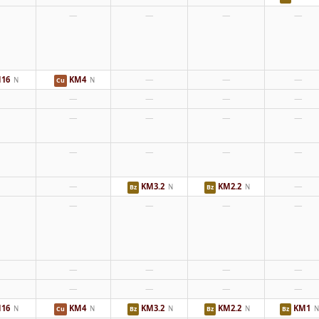
—
—
—
—
16
KM4
—
—
—
N
N
Cu
—
—
—
—
—
—
—
—
—
—
—
—
—
KM3.2
KM2.2
—
N
N
Bz
Bz
—
—
—
—
—
—
—
—
—
—
—
—
16
KM4
KM3.2
KM2.2
KM1
N
N
N
N
N
Cu
Bz
Bz
Bz