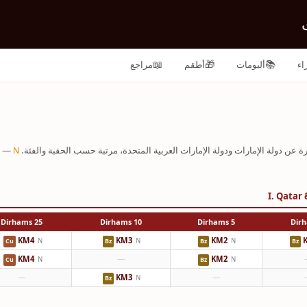
📖
🎁
📚
اء
ألبومات
أطقم
مراجع
رة عن دولة الإمارات ودولة الإمارات العربية المتحدة، مرتبة حسب الحقبة والفئة.
N
I. Qatar
25 Dirhams
10 Dirhams
5 Dirhams
KM4
KM3
KM2
N
N
N
Cu
Bz
Bz
Bz
KM4
—
KM2
N
N
Cu
Bz
—
KM3
—
N
Bz