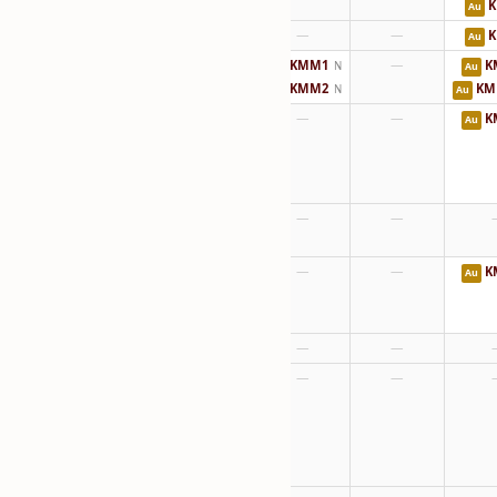
K
Au
—
—
—
K
Au
—
KMM1
—
K
N
Au
Au
KMM2
KM
N
Au
Au
—
—
—
K
Au
—
—
—
—
—
—
K
Au
—
—
—
—
—
—