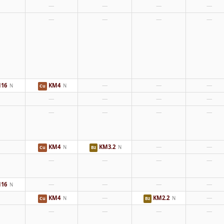
—
—
—
—
—
—
—
—
16
KM4
—
—
—
N
N
Cu
—
—
—
—
—
—
—
—
KM4
KM3.2
—
—
N
N
Cu
Bz
—
—
—
—
16
—
—
—
—
N
KM4
—
KM2.2
—
N
N
Cu
Bz
—
—
—
—