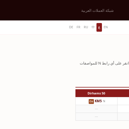
شبكة العملات العربية
EN
ع
中
RU
FR
DE
— انقر على أي رابط N للمواصفات
50 Dirhams
KM5
N
Cu
—
—