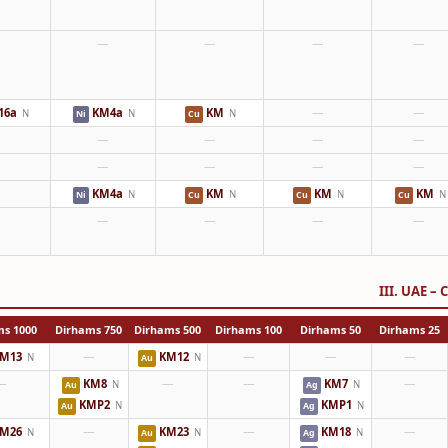
—
—
—
—
16a
KM4a
KM
—
—
N
N
N
Ni
Cu
—
—
—
—
—
—
—
—
KM4a
KM
KM
KM
N
N
N
N
Ni
Cu
Cu
Cu
—
—
—
—
III. UAE –
1000 Dirhams
750 Dirhams
500 Dirhams
100 Dirhams
50 Dirhams
25 Dirhams
M13
—
KM12
—
—
—
N
N
Au
—
KM8
—
—
KM7
—
N
N
Au
Ag
KMP2
KMP1
N
N
Au
Ag
M26
—
KM23
—
KM18
—
N
N
N
Au
Ag