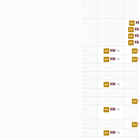
—
—
—
—
—
—
K
Au
K
Au
K
Au
K
Au
—
—
KM
N
Au
Au
—
—
KM
N
Au
Au
—
—
—
—
—
—
KM
—
KM
N
N
Au
Au
—
—
—
—
—
—
Au
—
—
KM
N
Au
—
—
—
Au
—
—
KM
N
Au