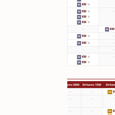
KM
N
Ni
KM
—
N
Ni
KM
N
Ni
KM
N
Ni
—
KM
Ni
KM
—
N
Ni
KM
—
N
Ni
—
—
KM
—
N
Ni
KM
N
Ni
10000 Dirhams
5000 Dirhams
1500 Dirhams
—
—
—
K
Au
—
—
—
—
—
—
K
Au