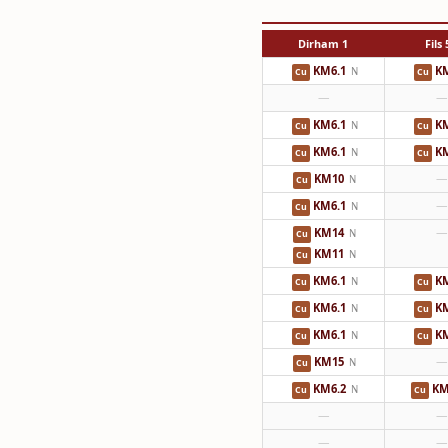
1 Dirham
5
KM6.1
K
N
Cu
Cu
—
—
KM6.1
K
N
Cu
Cu
KM6.1
K
N
Cu
Cu
KM10
—
N
Cu
KM6.1
—
N
Cu
KM14
—
N
Cu
KM11
N
Cu
KM6.1
K
N
Cu
Cu
KM6.1
K
N
Cu
Cu
KM6.1
K
N
Cu
Cu
KM15
—
N
Cu
KM6.2
KM
N
Cu
Cu
—
—
—
—