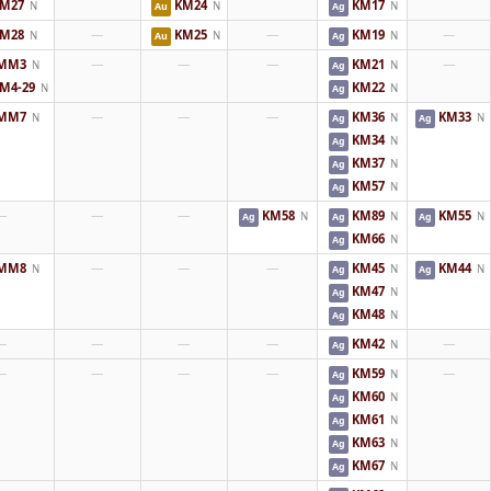
M27
KM24
KM17
N
N
N
Au
Ag
M28
—
KM25
—
KM19
—
N
N
N
Au
Ag
MM3
—
—
—
KM21
—
N
N
Ag
M4-29
KM22
N
N
Ag
MM7
—
—
—
KM36
KM33
N
N
N
Ag
Ag
KM34
N
Ag
KM37
N
Ag
KM57
N
Ag
—
—
—
KM58
KM89
KM55
N
N
N
Ag
Ag
Ag
KM66
N
Ag
MM8
—
—
—
KM45
KM44
N
N
N
Ag
Ag
KM47
N
Ag
KM48
N
Ag
—
—
—
—
KM42
—
N
Ag
—
—
—
—
KM59
—
N
Ag
KM60
N
Ag
KM61
N
Ag
KM63
N
Ag
KM67
N
Ag