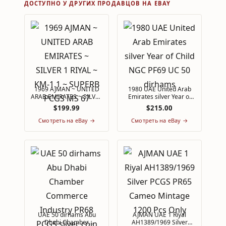
ДОСТУПНО У ДРУГИХ ПРОДАВЦОВ НА EBAY
1969 AJMAN ~ UNITED
1980 UAE United Arab
ARAB EMIRATES ~ SILVER
Emirates silver Year of
1 RIYAL ~ KM-1.1 ~
Child NGC PF69 UC 50
$199.99
$215.00
SUPERB PCGS MS 67
dirhams
Смотреть на eBay →
Смотреть на eBay →
UAE 50 dirhams Abu
AJMAN UAE 1 Riyal
Dhabi Chamber
AH1389/1969 Silver