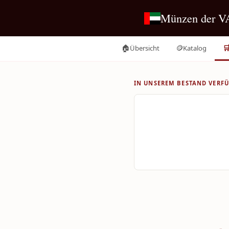
Münzen der V
🏠
🪙

Übersicht
Katalog
IN UNSEREM BESTAND VERF