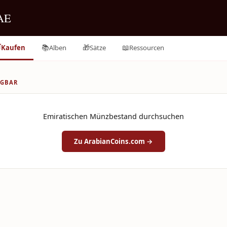
AE

📚
🎁
📖
Kaufen
Alben
Sätze
Ressourcen
ÜGBAR
Emiratischen Münzbestand durchsuchen
Zu ArabianCoins.com →