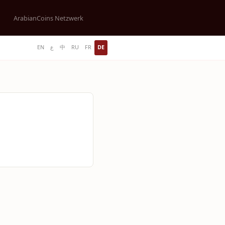
ArabianCoins Netzwerk
EN
ع
中
RU
FR
DE