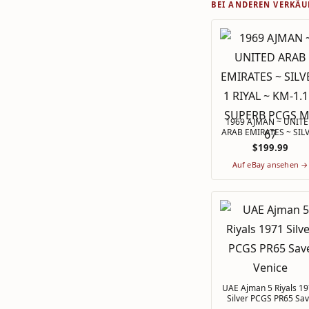
BEI ANDEREN VERKÄU
1969 AJMAN ~ UNIT
ARAB EMIRATES ~ SIL
1 RIYAL ~ KM-1.1 ~
$199.99
SUPERB PCGS MS 6
Auf eBay ansehen →
UAE Ajman 5 Riyals 1971
Silver PCGS PR65 Sa
Venice