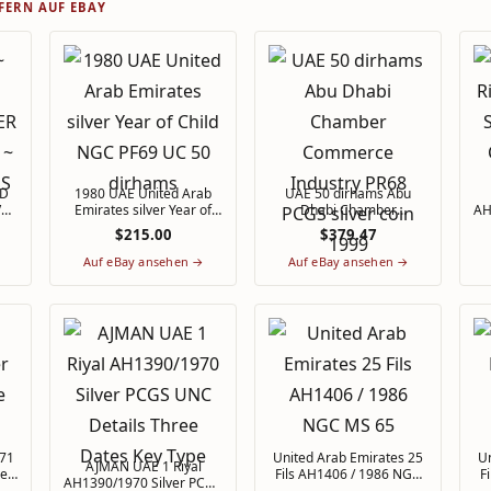
FERN AUF EBAY
ED
1980 UAE United Arab
UAE 50 dirhams Abu
VER
Emirates silver Year of
Dhabi Chamber
AH
Child NGC PF69 UC 50
Commerce Industry PR68
$215.00
$379.47
7
dirhams
PCGS silver coin 1999
Auf eBay ansehen →
Auf eBay ansehen →
United Arab Emirates 25
Un
AJMAN UAE 1 Riyal
ve
Fils AH1406 / 1986 NGC
F
AH1390/1970 Silver PCGS
MS 65